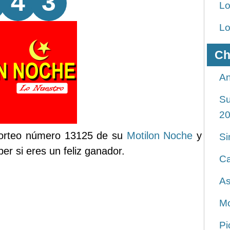
4
3
Lo
Lo
Ch
An
Su
2
 sorteo número 13125 de su
Motilon Noche
y
Si
er si eres un feliz ganador.
Ca
As
Mo
Pi