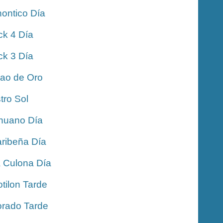
ontico Día
ck 4 Día
ck 3 Día
jao de Oro
tro Sol
nuano Día
ribeña Día
 Culona Día
tilon Tarde
rado Tarde