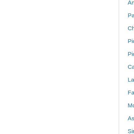
An
Pa
Ch
Pi
Pi
Ca
La
Fa
Mo
As
Si