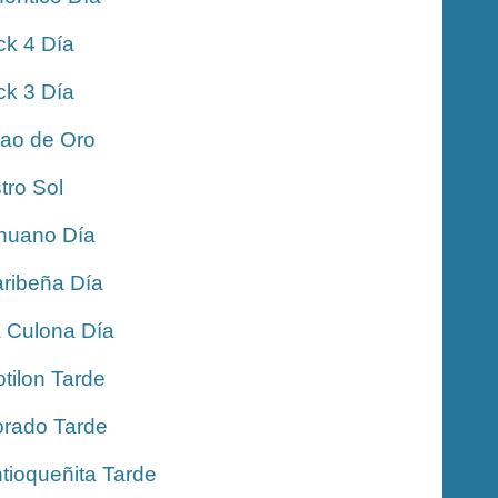
ck 4 Día
ck 3 Día
jao de Oro
tro Sol
nuano Día
ribeña Día
 Culona Día
tilon Tarde
rado Tarde
tioqueñita Tarde