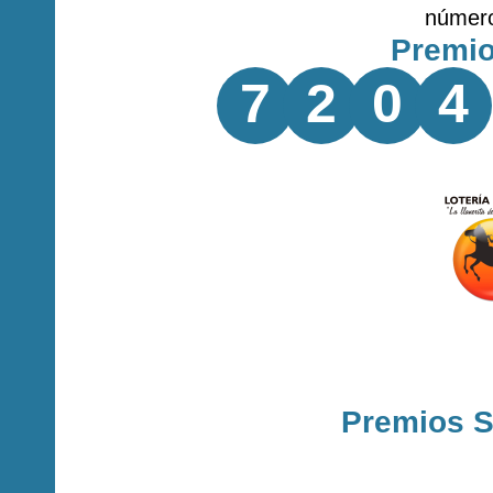
númer
Premi
7
2
0
4
Premios 