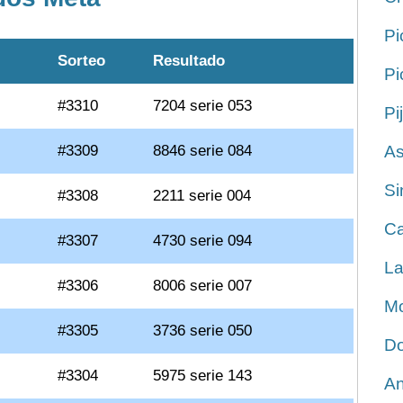
Pi
Sorteo
Resultado
Pi
#3310
7204 serie 053
Pi
#3309
8846 serie 084
As
Si
#3308
2211 serie 004
Ca
#3307
4730 serie 094
La
#3306
8006 serie 007
Mo
#3305
3736 serie 050
Do
#3304
5975 serie 143
An