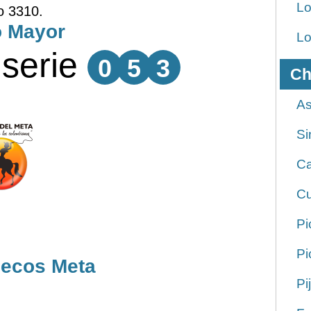
Lo
o 3310.
o Mayor
Lo
serie
0
5
3
Ch
As
Si
Ca
Cu
Pi
Pi
Secos Meta
Pi