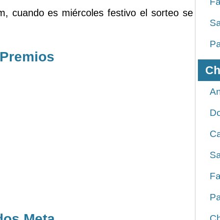
Fa
m, cuando es miércoles festivo el sorteo se
Sa
Pa
 Premios
Ch
An
D
Ca
Sa
Fa
Pa
dos Meta
Ch