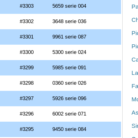
#3303
5659 serie 004
Pa
Ch
#3302
3648 serie 036
Pi
#3301
9961 serie 087
Pi
#3300
5300 serie 024
Ca
#3299
5985 serie 091
La
#3298
0360 serie 026
Fa
#3297
5926 serie 096
Mo
As
#3296
6002 serie 071
Si
#3295
9450 serie 084