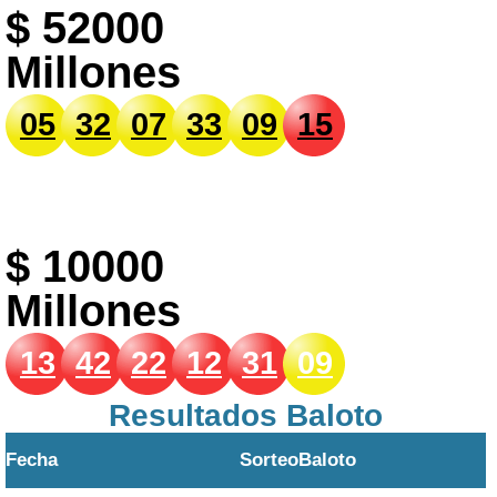
$ 52000
Millones
05
32
07
33
09
15
$ 10000
Millones
13
42
22
12
31
09
Resultados Baloto
Fecha
Sorteo
Baloto