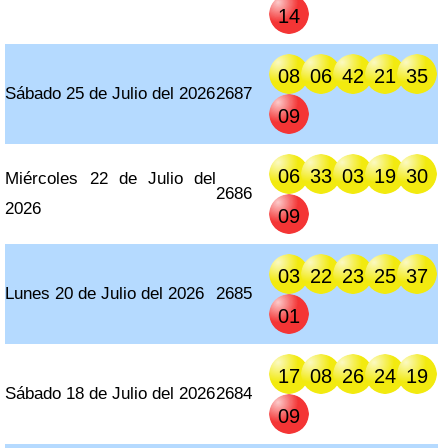
14
08
06
42
21
35
Sábado 25 de Julio del 2026
2687
09
06
33
03
19
30
Miércoles 22 de Julio del
2686
2026
09
03
22
23
25
37
Lunes 20 de Julio del 2026
2685
01
17
08
26
24
19
Sábado 18 de Julio del 2026
2684
09