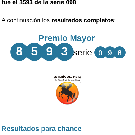
fue el 8593 de la serie 098
.
A continuación los
resultados completos
:
Premio Mayor
8
5
9
3
serie
0
9
8
Resultados para chance