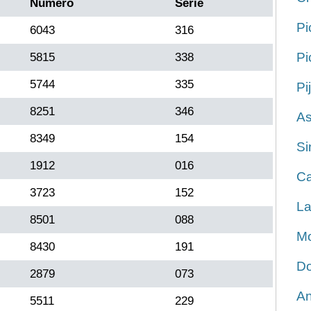
Número
Serie
Pi
6043
316
Pi
5815
338
5744
335
Pi
8251
346
As
8349
154
Si
1912
016
Ca
3723
152
La
8501
088
Mo
8430
191
Do
2879
073
An
5511
229