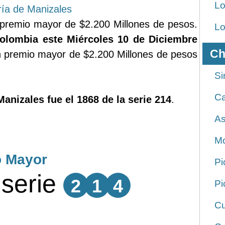
Lo
ría de Manizales
premio mayor de $2.200 Millones de pesos.
Lo
olombia este Miércoles 10 de Diciembre
Ch
 premio mayor de $2.200 Millones de pesos
Si
Ca
Manizales fue el 1868 de la serie 214
.
As
Mo
o Mayor
Pi
serie
2
1
4
Pi
Cu