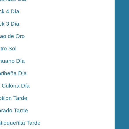
ck 4 Día
ck 3 Día
jao de Oro
tro Sol
nuano Día
ribeña Día
 Culona Día
tilon Tarde
rado Tarde
tioqueñita Tarde