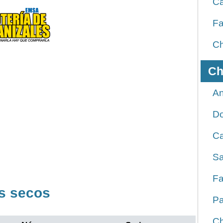
Ca
Fa
Ch
Ch
An
D
Ca
Sa
Fa
s secos
Pa
Ch