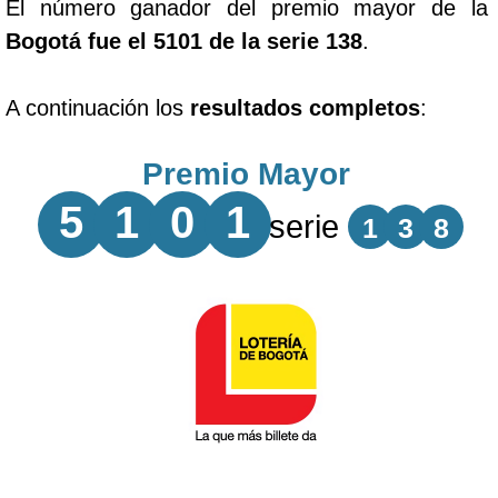
El número ganador del premio mayor de la
Bogotá fue el 5101 de la serie 138
.
A continuación los
resultados completos
:
Premio Mayor
5
1
0
1
serie
1
3
8