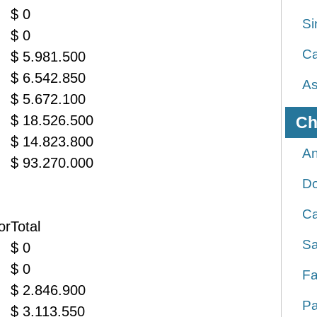
$ 0
Si
$ 0
Ca
$ 5.981.500
$ 6.542.850
As
$ 5.672.100
$ 18.526.500
Ch
$ 14.823.800
An
$ 93.270.000
D
Ca
or
Total
Sa
$ 0
$ 0
Fa
$ 2.846.900
Pa
$ 3.113.550