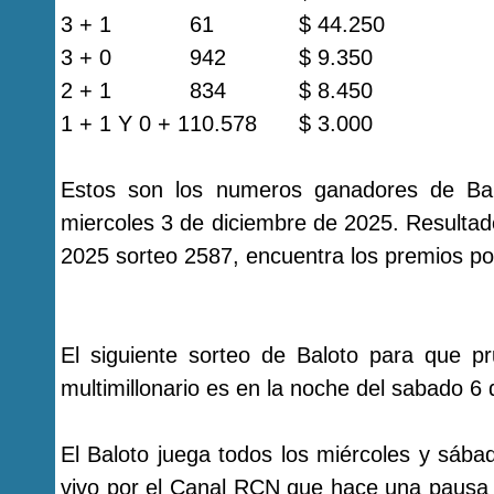
3 + 1
61
$ 44.250
3 + 0
942
$ 9.350
2 + 1
834
$ 8.450
1 + 1 Y 0 + 1
10.578
$ 3.000
Estos son los numeros ganadores de Bal
miercoles 3 de diciembre de 2025. Resultad
2025 sorteo 2587, encuentra los premios por
El siguiente sorteo de Baloto para que p
multimillonario es en la noche del sabado 6
El Baloto juega todos los miércoles y sába
vivo por el Canal RCN que hace una pausa 