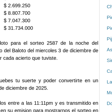
$ 2.699.250
Ch
$ 8.807.700
Pi
$ 7.047.300
$ 31.734.000
Pi
Pi
oto para el sorteo 2587 de la noche del
As
o del Baloto del miercoles 3 de diciembre de
 cada acierto que tuviste.
Si
Ca
ruebes tu suerte y poder convertirte en un
La
 de diciembre de 2025.
Mo
dos entre a las 11:11pm y es transmitido en
Do
en su emision para mostrarnos el sorteo en