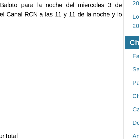
2
 Baloto para la noche del miercoles 3 de
 el Canal RCN a las 11 y 11 de la noche y lo
Lo
2
Ch
Fa
Sa
Pa
Ch
Ca
Do
or
Total
An