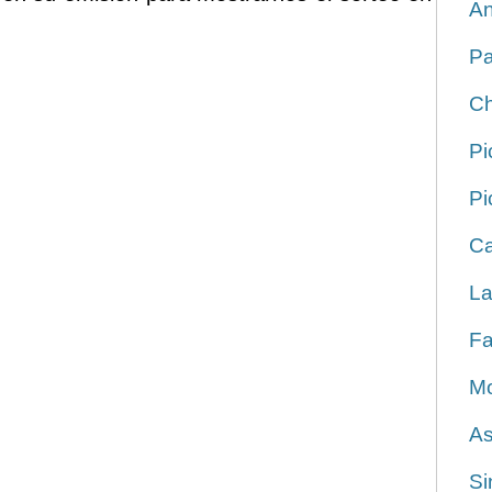
An
Pa
Ch
Pi
Pi
Ca
La
Fa
Mo
As
Si