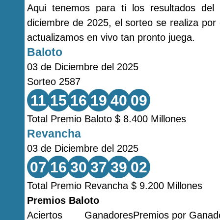
Aqui tenemos para ti los resultados del
diciembre de 2025, el sorteo se realiza por
actualizamos en vivo tan pronto juega.
Baloto
03 de Diciembre del 2025
Sorteo 2587
11
15
16
19
40
09
Total Premio Baloto $ 8.400 Millones
Revancha
03 de Diciembre del 2025
07
16
30
37
39
02
Total Premio Revancha $ 9.200 Millones
Premios Baloto
Aciertos
Ganadores
Premios por Ganad