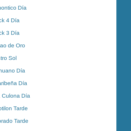
ontico Día
ck 4 Día
ck 3 Día
jao de Oro
tro Sol
nuano Día
ribeña Día
 Culona Día
tilon Tarde
rado Tarde