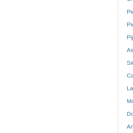
Pi
Pi
Pi
As
Si
Ca
La
Mo
Do
An