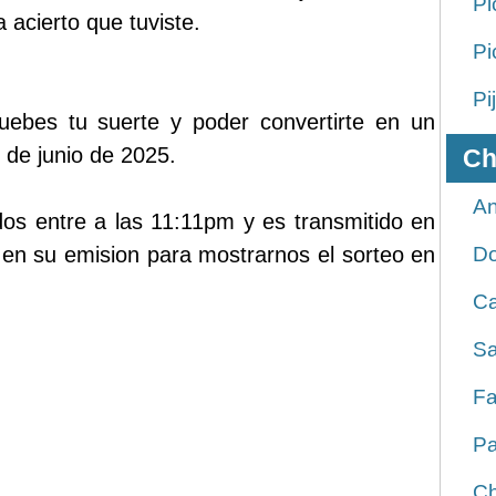
Pi
 acierto que tuviste.
Pi
Pi
ruebes tu suerte y poder convertirte en un
 de junio de 2025.
Ch
An
dos entre a las 11:11pm y es transmitido en
en su emision para mostrarnos el sorteo en
D
Ca
Sa
Fa
Pa
Ch