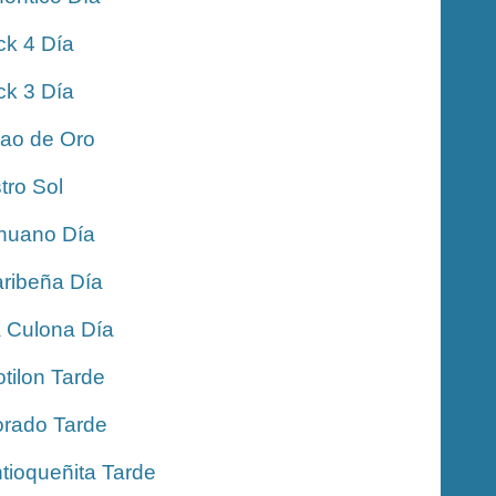
ck 4 Día
ck 3 Día
jao de Oro
tro Sol
nuano Día
ribeña Día
 Culona Día
tilon Tarde
rado Tarde
tioqueñita Tarde