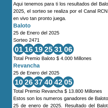
Aqui tenemos para ti los resultados del Ba
2025, el sorteo se realiza por el Canal RCN
en vivo tan pronto juega.
Baloto
25 de Enero del 2025
Sorteo 2471
01
16
19
25
31
06
Total Premio Baloto $ 4.000 Millones
Revancha
25 de Enero del 2025
10
26
37
40
42
05
Total Premio Revancha $ 13.800 Millones
Estos son los numeros ganadores de Baloto
25 de enero de 2025. Resultado del Balo