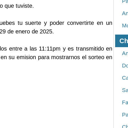
Pa
o que tuviste.
An
ruebes tu suerte y poder convertirte en un
Mo
s 29 de enero de 2025.
Ch
dos entre a las 11:11pm y es transmitido en
An
en su emision para mostrarnos el sorteo en
D
Ca
Sa
Fa
Pa
Ch