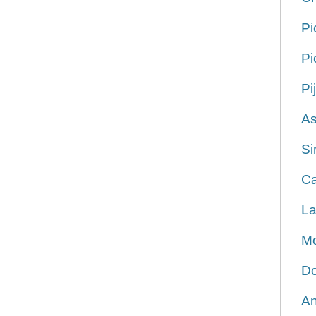
Pi
Pi
Pi
As
Si
Ca
La
Mo
Do
An