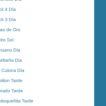
ck 4 Día
ck 3 Día
jao de Oro
tro Sol
nuano Día
ribeña Día
 Culona Día
tilon Tarde
rado Tarde
tioqueñita Tarde