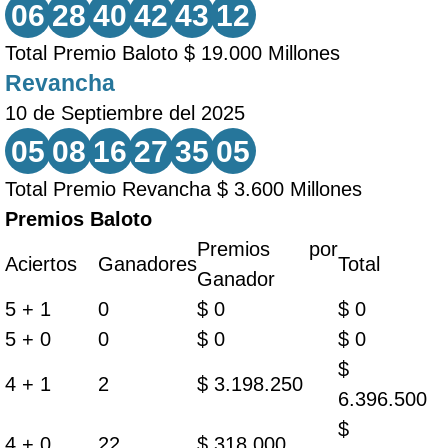
06
28
40
42
43
12
Total Premio Baloto $ 19.000 Millones
Revancha
10 de Septiembre del 2025
05
08
16
27
35
05
Total Premio Revancha $ 3.600 Millones
Premios Baloto
Premios por
Aciertos
Ganadores
Total
Ganador
5 + 1
0
$ 0
$ 0
5 + 0
0
$ 0
$ 0
$
4 + 1
2
$ 3.198.250
6.396.500
$
4 + 0
22
$ 318.000