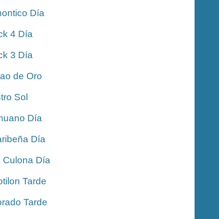
ontico Día
ck 4 Día
ck 3 Día
jao de Oro
tro Sol
nuano Día
ribeña Día
 Culona Día
tilon Tarde
rado Tarde