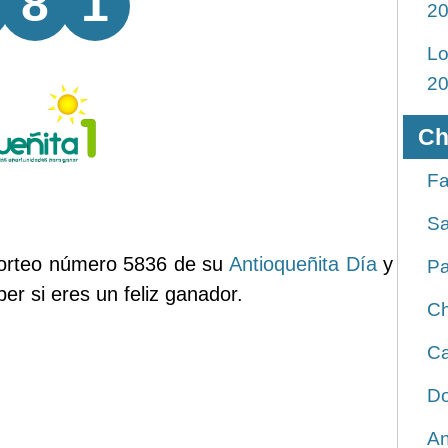
8
1
2
Lo
2
Ch
Fa
Sa
 sorteo número 5836 de su
Antioqueñita Día
y
Pa
er si eres un feliz ganador.
Ch
Ca
Do
An