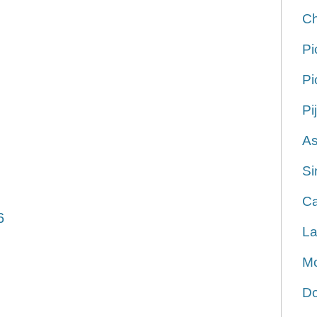
Ch
Pi
Pi
Pi
As
Si
Ca
6
La
Mo
Do