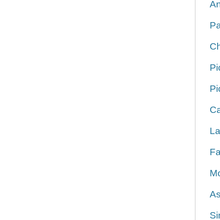
An
Pa
Ch
Pi
Pi
Ca
La
Fa
Mo
As
Si