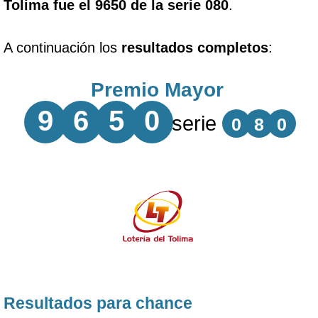
Tolima fue el 9650 de la serie 080
.
A continuación los
resultados completos
:
Premio Mayor
9
6
5
0
serie
0
8
0
Resultados para chance