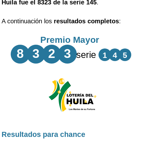
Huila fue el 8323 de la serie 145
.
A continuación los
resultados completos
:
Premio Mayor
8
3
2
3
serie
1
4
5
Resultados para chance