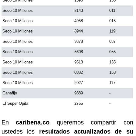
Seco 10 Millones
1590
156
Seco 10 Millones
2143
011
Seco 10 Millones
4958
015
Seco 10 Millones
8944
119
Seco 10 Millones
9878
037
Seco 10 Millones
5608
055
Seco 10 Millones
9513
135
Seco 10 Millones
0382
158
Seco 10 Millones
2027
117
Ganafijo
9889
-
El Super Opita
2765
-
En
caribena.co
queremos compartir con
ustedes los
resultados actualizados de su