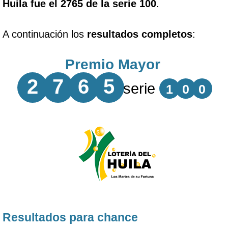
Huila fue el 2765 de la serie 100
.
A continuación los
resultados completos
:
Premio Mayor
2
7
6
5
serie
1
0
0
Resultados para chance