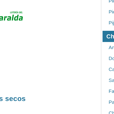
Pi
Pi
Pi
Ch
An
D
Ca
Sa
Fa
s secos
Pa
Ch