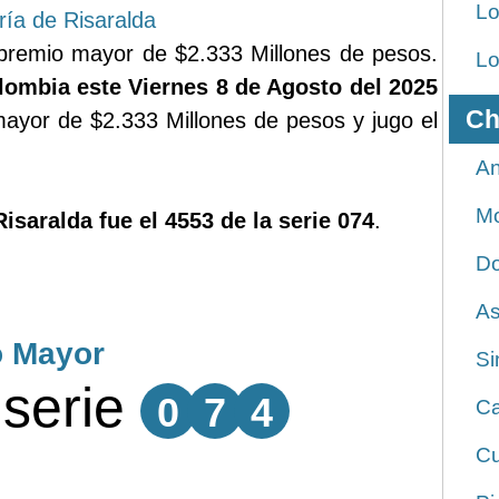
Lo
ría de Risaralda
premio mayor de $2.333 Millones de pesos.
Lo
lombia este Viernes 8 de Agosto del 2025
Ch
ayor de $2.333 Millones de pesos y jugo el
An
Mo
Risaralda fue el 4553 de la serie 074
.
Do
As
o Mayor
Si
serie
0
7
4
Ca
Cu