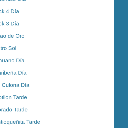
ck 4 Día
ck 3 Día
jao de Oro
tro Sol
nuano Día
ribeña Día
 Culona Día
tilon Tarde
rado Tarde
tioqueñita Tarde