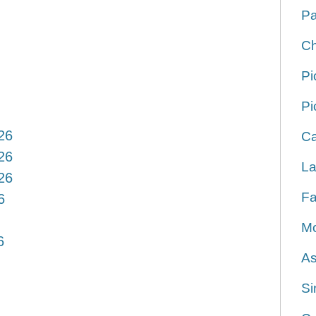
Pa
Ch
Pi
Pi
26
Ca
26
La
26
Fa
6
Mo
6
As
Si