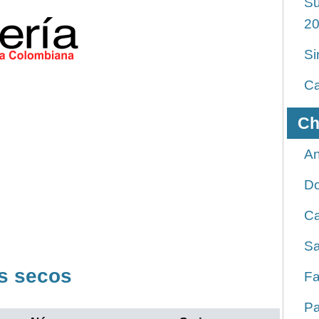
Su
2
Si
Ca
Ch
An
D
Ca
Sa
s secos
Fa
Pa