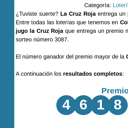
Categoría:
Loter
¿Tuviste suerte?
La Cruz Roja
entrega un 
Entre todas las loterías que tenemos en
Co
jugo la Cruz Roja
que entrega un premio m
sorteo número 3087.
El número ganador del premio mayor de la
A continuación los
resultados completos
:
Premi
4
6
1
8