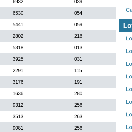
6932
039
Ca
6530
054
5441
059
Lo
2802
218
Lo
5318
013
Lo
3925
031
Lo
2291
115
Lo
3176
191
Lo
1636
280
Lo
9312
256
Lo
3513
263
Lo
9081
256