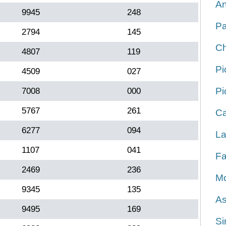
An
9945
248
Pa
2794
145
Ch
4807
119
Pi
4509
027
Pi
7008
000
5767
261
Ca
6277
094
La
1107
041
Fa
2469
236
Mo
9345
135
As
9495
169
Si