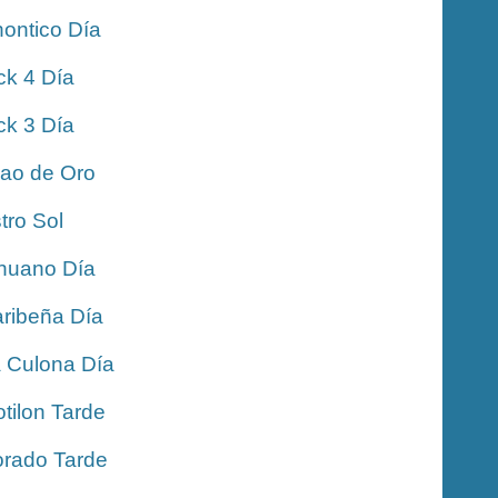
ontico Día
ck 4 Día
ck 3 Día
jao de Oro
tro Sol
nuano Día
ribeña Día
 Culona Día
tilon Tarde
rado Tarde