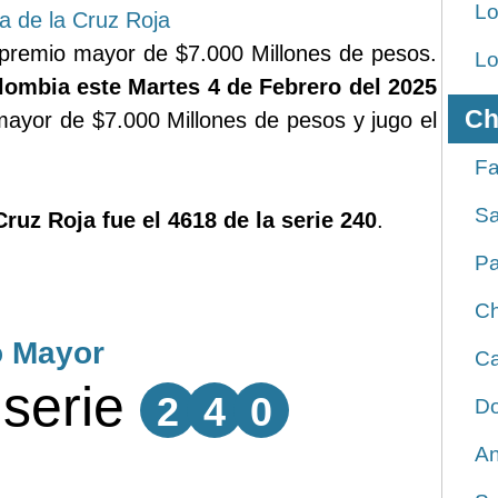
Lo
ía de la Cruz Roja
premio mayor de $7.000 Millones de pesos.
Lo
lombia este Martes 4 de Febrero del 2025
Ch
ayor de $7.000 Millones de pesos y jugo el
Fa
Sa
Cruz Roja fue el 4618 de la serie 240
.
Pa
Ch
o Mayor
Ca
serie
2
4
0
Do
An