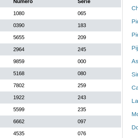
Número
Serie
Ch
1080
065
Pi
0390
183
Pi
5655
209
Pi
2964
245
As
9859
000
5168
080
Si
7802
259
Ca
1922
243
La
5599
235
Mo
6662
097
Do
4535
076