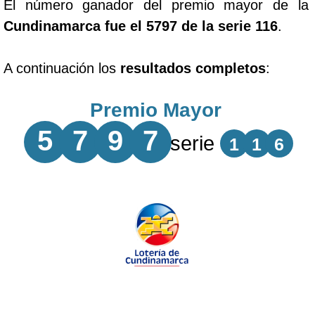
El número ganador del premio mayor de la
Cundinamarca fue el 5797 de la serie 116
.
A continuación los
resultados completos
:
Premio Mayor
5
7
9
7
serie
1
1
6