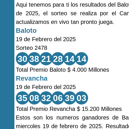
Aqui tenemos para ti los resultados del Bal
de 2025, el sorteo se realiza por el C
actualizamos en vivo tan pronto juega.
Baloto
19 de Febrero del 2025
Sorteo 2478
30
38
21
28
14
14
Total Premio Baloto $ 4.000 Millones
Revancha
19 de Febrero del 2025
35
08
32
06
39
03
Total Premio Revancha $ 15.200 Millones
Estos son los numeros ganadores de Bal
miercoles 19 de febrero de 2025. Resultad