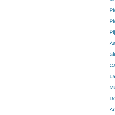
Pi
Pi
Pi
As
Si
Ca
La
Mo
Do
An