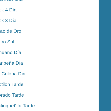
ck 4 Día
ck 3 Día
jao de Oro
tro Sol
nuano Día
ribeña Día
 Culona Día
tilon Tarde
rado Tarde
tioqueñita Tarde