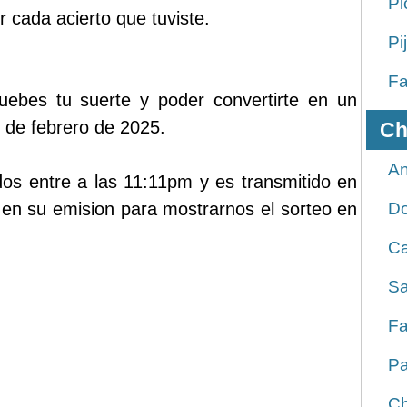
Pi
 cada acierto que tuviste.
Pi
Fa
ruebes tu suerte y poder convertirte en un
2 de febrero de 2025.
Ch
An
dos entre a las 11:11pm y es transmitido en
en su emision para mostrarnos el sorteo en
D
Ca
Sa
Fa
Pa
Ch