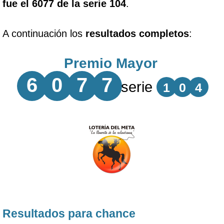
fue el 6077 de la serie 104
.
A continuación los
resultados completos
:
Premio Mayor
6
0
7
7
serie
1
0
4
Resultados para chance