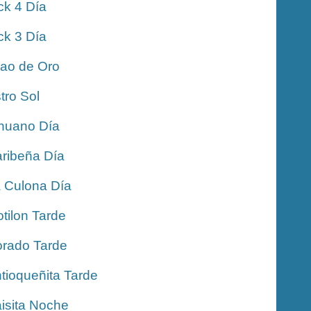
ck 4 Día
ck 3 Día
jao de Oro
tro Sol
nuano Día
ribeña Día
 Culona Día
tilon Tarde
rado Tarde
tioqueñita Tarde
isita Noche