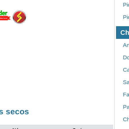
Pi
Pi
Ch
An
D
Ca
Sa
Fa
Pa
s secos
Ch