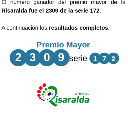
El número ganador del premio mayor de la
Risaralda fue el 2309 de la serie 172
.
A continuación los
resultados completos
:
Premio Mayor
2
3
0
9
serie
1
7
2