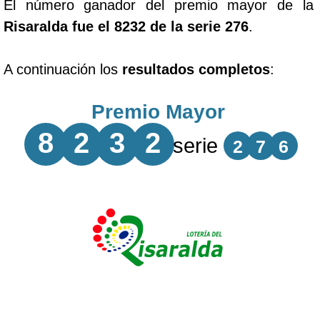
El número ganador del premio mayor de la
Risaralda fue el 8232 de la serie 276
.
A continuación los
resultados completos
:
Premio Mayor
8
2
3
2
serie
2
7
6