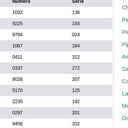
Número
Serie
Ch
1032
136
Pi
9225
193
Pi
9794
024
Pi
1067
164
As
0411
312
0337
272
Si
9028
207
Ca
5170
125
La
2230
192
Mo
0297
201
Do
9456
332