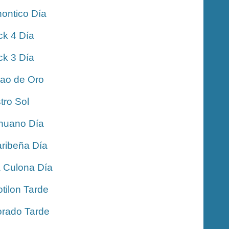
ontico Día
ck 4 Día
ck 3 Día
jao de Oro
tro Sol
nuano Día
ribeña Día
 Culona Día
tilon Tarde
rado Tarde