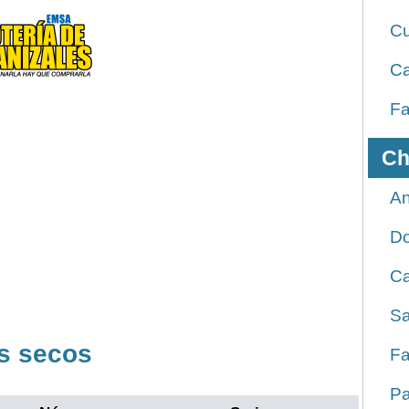
Cu
Ca
Fa
Ch
An
D
Ca
Sa
s secos
Fa
Pa