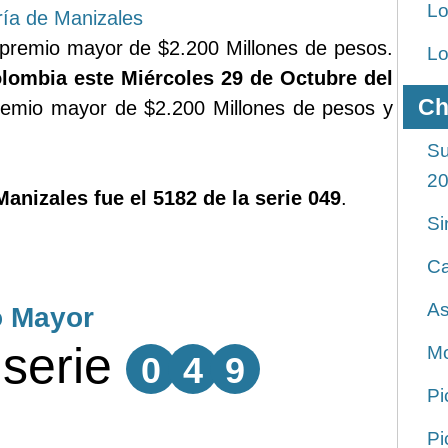
Lo
ría de Manizales
premio mayor de $2.200 Millones de pesos.
Lo
lombia este Miércoles 29 de Octubre del
Ch
emio mayor de $2.200 Millones de pesos y
Su
2
Manizales fue el 5182 de la serie 049
.
Si
Ca
As
o Mayor
serie
Mo
0
4
9
Pi
Pi