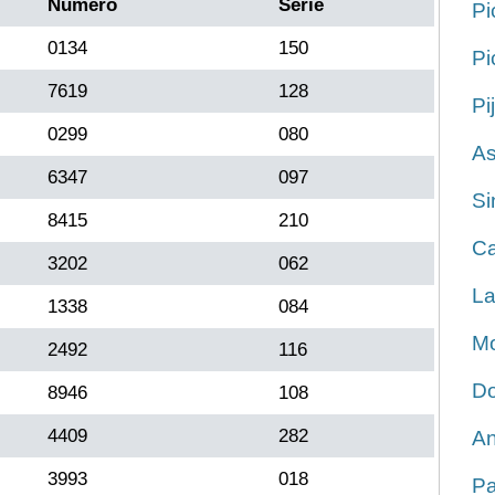
Número
Serie
Pi
0134
150
Pi
7619
128
Pi
0299
080
As
6347
097
Si
8415
210
Ca
3202
062
La
1338
084
Mo
2492
116
Do
8946
108
4409
282
An
3993
018
Pa