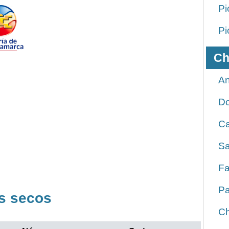
Pi
Pi
Ch
An
D
Ca
Sa
Fa
Pa
s secos
Ch