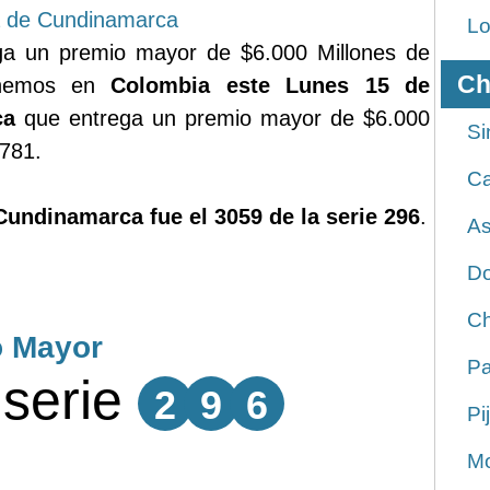
a de Cundinamarca
Lo
a un premio mayor de $6.000 Millones de
Ch
tenemos en
Colombia este Lunes 15 de
ca
que entrega un premio mayor de $6.000
Si
4781.
Ca
Cundinamarca fue el 3059 de la serie 296
.
As
Do
Ch
o Mayor
Pa
serie
2
9
6
Pi
Mo