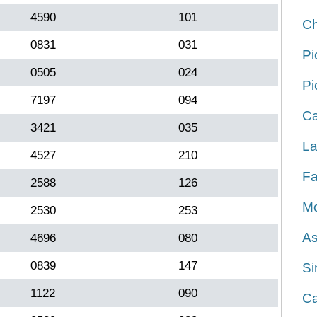
4590
101
Ch
0831
031
Pi
0505
024
Pi
7197
094
Ca
3421
035
La
4527
210
Fa
2588
126
Mo
2530
253
As
4696
080
0839
147
Si
1122
090
Ca