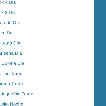
ck 4 Día
ck 3 Día
jao de Oro
tro Sol
nuano Día
ribeña Día
 Culona Día
tilon Tarde
rado Tarde
tioqueñita Tarde
isita Noche