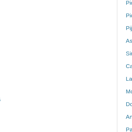
Pi
Pi
Pi
As
Si
Ca
La
Mo
6
Do
An
Pa