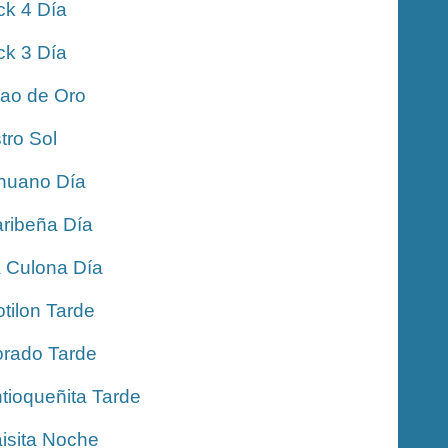
ck 4 Día
ck 3 Día
jao de Oro
tro Sol
nuano Día
ribeña Día
 Culona Día
tilon Tarde
rado Tarde
tioqueñita Tarde
isita Noche