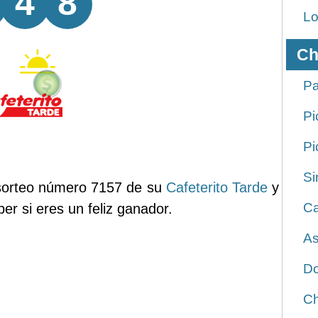
4
8
Lo
Ch
Pa
Pi
Pi
Si
 sorteo número 7157 de su
Cafeterito Tarde
y
Ca
er si eres un feliz ganador.
As
Do
Ch