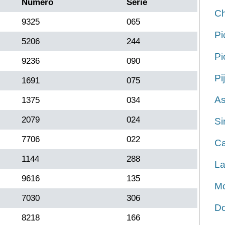
Número
Serie
Ch
9325
065
Pi
5206
244
Pi
9236
090
Pi
1691
075
As
1375
034
2079
024
Si
7706
022
Ca
1144
288
La
9616
135
Mo
7030
306
Do
8218
166