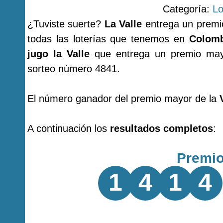
Categoría:
Lo
¿Tuviste suerte?
La Valle
entrega un premi
todas las loterías que tenemos en
Colomb
jugo la Valle
que entrega un premio mayo
sorteo número 4841.
El número ganador del premio mayor de la
A continuación los
resultados completos
:
Premi
1
4
1
4