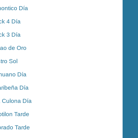
ontico Día
ck 4 Día
ck 3 Día
jao de Oro
tro Sol
nuano Día
ribeña Día
 Culona Día
tilon Tarde
rado Tarde