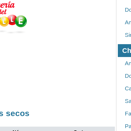
Do
An
Si
Ch
An
D
Ca
Sa
s secos
Fa
Pa