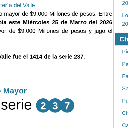
2
tería del Valle
o mayor de $9.000 Millones de pesos. Entre
Lo
ia este Miércoles 25 de Marzo del 2026
2
r de $9.000 Millones de pesos y jugo el
Ch
Pi
Valle fue el 1414 de la serie 237
.
Pi
Fa
Sa
o Mayor
serie
Pa
2
3
7
Ch
Ca