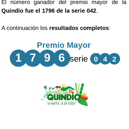
El número ganador del premio mayor de la
Quindío fue el 1796 de la serie 042
.
A continuación los
resultados completos
:
Premio Mayor
1
7
9
6
serie
0
4
2