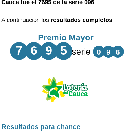
Cauca fue el 7695 de la serie 096
.
A continuación los
resultados completos
:
Premio Mayor
7
6
9
5
serie
0
9
6
Resultados para chance