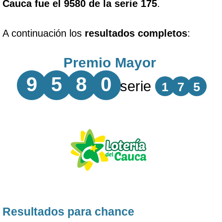
Cauca fue el 9580 de la serie 175
.
A continuación los
resultados completos
:
Premio Mayor
9
5
8
0
serie
1
7
5
Resultados para chance