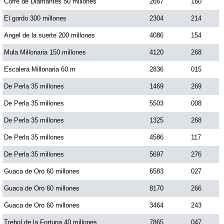
Cofre de Diamantes 50 millones
2667
160
El gordo 300 millones
2304
214
Angel de la suerte 200 millones
4086
154
Mula Millonaria 150 millones
4120
268
Escalera Millonaria 60 m
2836
015
De Perla 35 millones
1469
269
De Perla 35 millones
5503
008
De Perla 35 millones
1325
268
De Perla 35 millones
4586
117
De Perla 35 millones
5697
276
Guaca de Oro 60 millones
6583
027
Guaca de Oro 60 millones
8170
266
Guaca de Oro 60 millones
3464
243
Trebol de la Fortuna 40 millones
7865
047