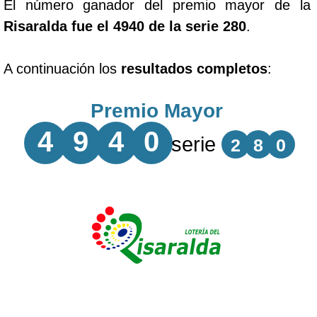
El número ganador del premio mayor de la
Risaralda fue el 4940 de la serie 280
.
A continuación los
resultados completos
:
Premio Mayor
4
9
4
0
serie
2
8
0