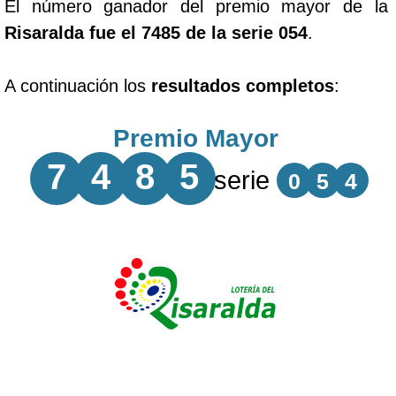
El número ganador del premio mayor de la
Risaralda fue el 7485 de la serie 054
.
A continuación los
resultados completos
:
Premio Mayor
7
4
8
5
serie
0
5
4